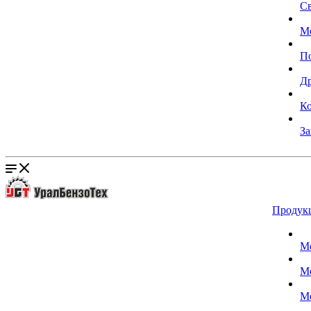
С
М
П
Д
К
За
Продук
М
М
М