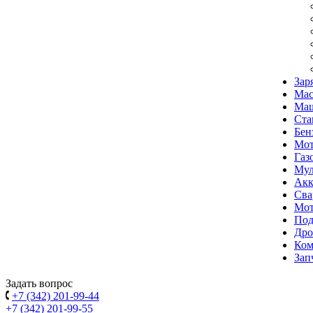
Зар
Мас
Маш
Ста
Бен
Мо
Газ
Мул
Акк
Сва
Мот
Под
Дро
Ком
Зап
Задать вопрос
+7 (342) 201-99-44
+7 (342) 201-99-55