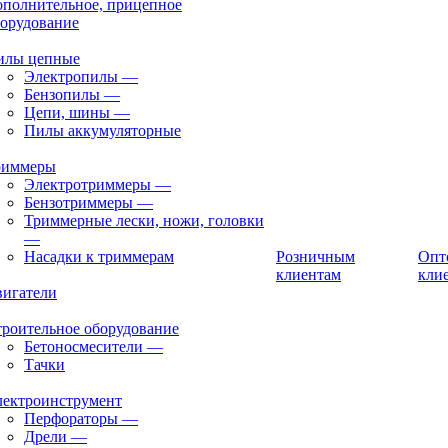
полнительное, прицепное
орудование
илы цепные
Электропилы
—
Бензопилы
—
Цепи, шины
—
Пилы аккумуляторные
риммеры
Электротриммеры
—
Бензотриммеры
—
Триммерные лески, ножи, головки
—
Насадки к триммерам
Розничным
Опт
клиентам
кли
вигатели
роительное оборудование
Бетоносмесители
—
Тачки
лектроинструмент
Перфораторы
—
Дрели
—