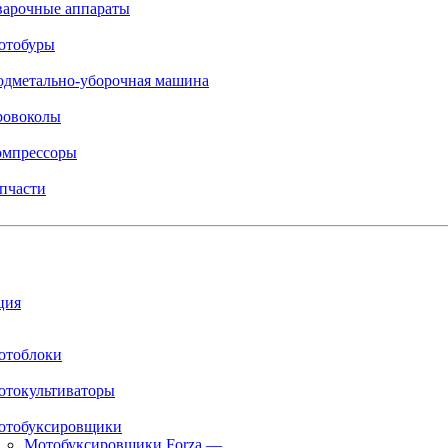
варочные аппараты
отобуры
одметально-уборочная машина
ровоколы
омпрессоры
пчасти
ция
отоблоки
отокультиваторы
отобуксировщики
Мотобуксировщики Forza
—