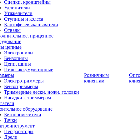
Сцепки, кронштейны
Удлинители
Утяжелители
Ступицы и колеса
Картофелевыкапыватели
Отвалы
олнительное, прицепное
рудование
ы цепные
Электропилы
Бензопилы
Цепи, шины
Пилы аккумуляторные
ммеры
Розничным
Опт
Электротриммеры
клиентам
клие
Бензотриммеры
Триммерные лески, ножи, головки
Насадки к триммерам
гатели
оительное оборудование
Бетоносмесители
Тачки
ктроинструмент
Перфораторы
Дрели