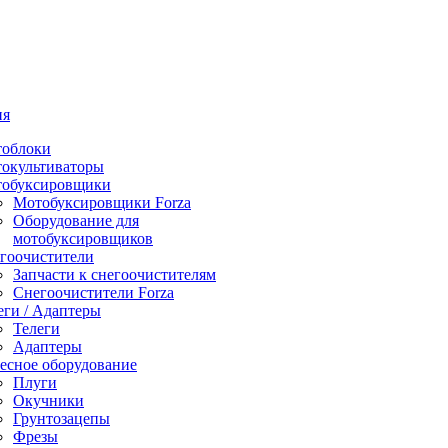
ия
облоки
окультиваторы
обуксировщики
Мотобуксировщики Forza
Оборудование для
мотобуксировщиков
гоочистители
Запчасти к снегоочистителям
Снегоочистители Forza
еги / Адаптеры
Телеги
Адаптеры
есное оборудование
Плуги
Окучники
Грунтозацепы
Фрезы