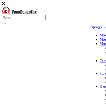
Продукц
Мот
Мот
Мот
Сне
Тел
Нав