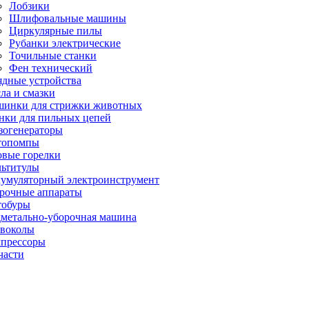
Лобзики
Шлифовальные машины
Циркулярные пилы
Рубанки электрические
Точильные станки
Фен технический
ядные устройства
ла и смазки
инки для стрижки животных
нки для пильных цепей
зогенераторы
топомпы
овые горелки
ьтитулы
умуляторный электроинструмент
рочные аппараты
обуры
метально-уборочная машина
воколы
прессоры
части