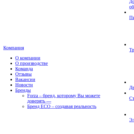
До
об
П
Компания
Т
О компании
О производстве
Команда
Отзывы
Вакансии
Новости
Д
Бренды
Forza – бренд, которому Вы можете
Ст
доверять
—
Бренд ECO – создавая реальность
Э