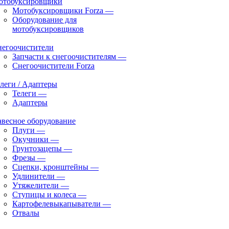
отобуксировщики
Мотобуксировщики Forza
—
Оборудование для
мотобуксировщиков
негоочистители
Запчасти к снегоочистителям
—
Снегоочистители Forza
леги / Адаптеры
Телеги
—
Адаптеры
весное оборудование
Плуги
—
Окучники
—
Грунтозацепы
—
Фрезы
—
Сцепки, кронштейны
—
Удлинители
—
Утяжелители
—
Ступицы и колеса
—
Картофелевыкапыватели
—
Отвалы