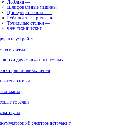
Лобзики
—
Шлифовальные машины
—
Циркулярные пилы
—
Рубанки электрические
—
Точильные станки
—
Фен технический
рядные устройства
сла и смазки
ашинки для стрижки животных
анки для пильных цепей
нзогенераторы
отопомпы
зовые горелки
ультитулы
ккумуляторный электроинструмент