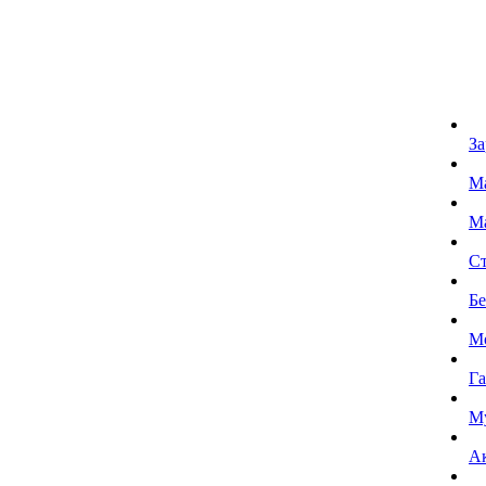
За
Ма
М
Ст
Бе
М
Га
М
А