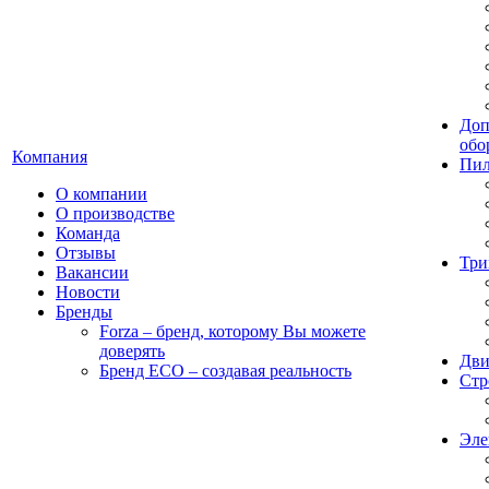
Доп
обо
Компания
Пил
О компании
О производстве
Команда
Отзывы
Три
Вакансии
Новости
Бренды
Forza – бренд, которому Вы можете
доверять
Дви
Бренд ECO – создавая реальность
Стр
Эле