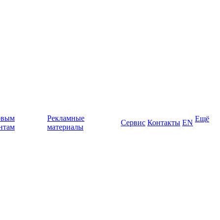
овым
Рекламные
Ещё
Сервис
Контакты
EN
нтам
материалы