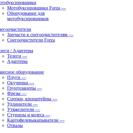
отобуксировщики
Мотобуксировщики Forza
—
Оборудование для
мотобуксировщиков
негоочистители
Запчасти к снегоочистителям
—
Снегоочистители Forza
леги / Адаптеры
Телеги
—
Адаптеры
весное оборудование
Плуги
—
Окучники
—
Грунтозацепы
—
Фрезы
—
Сцепки, кронштейны
—
Удлинители
—
Утяжелители
—
Ступицы и колеса
—
Картофелевыкапыватели
—
Отвалы