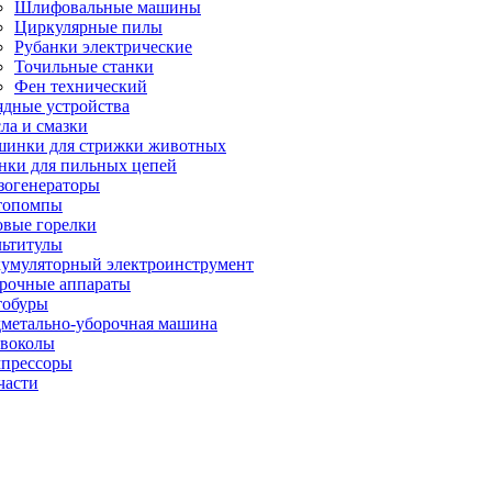
Шлифовальные машины
Циркулярные пилы
Рубанки электрические
Точильные станки
Фен технический
ядные устройства
ла и смазки
инки для стрижки животных
нки для пильных цепей
зогенераторы
топомпы
овые горелки
ьтитулы
умуляторный электроинструмент
рочные аппараты
обуры
метально-уборочная машина
воколы
прессоры
части