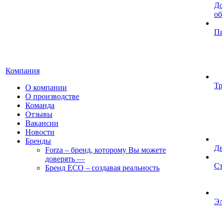
До
об
П
Компания
Т
О компании
О производстве
Команда
Отзывы
Вакансии
Новости
Бренды
Д
Forza – бренд, которому Вы можете
доверять
—
Ст
Бренд ECO – создавая реальность
Э