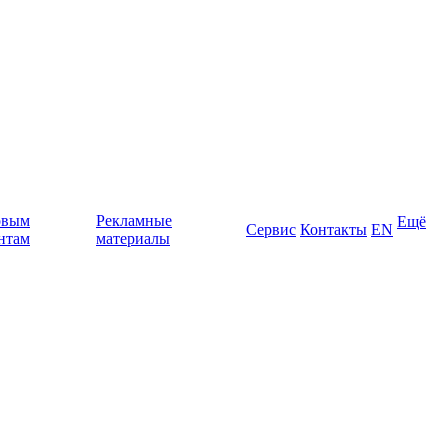
овым
Рекламные
Ещё
Сервис
Контакты
EN
нтам
материалы