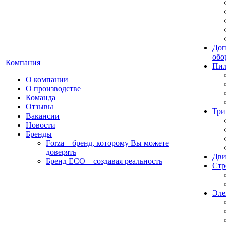
Доп
обо
Компания
Пил
О компании
О производстве
Команда
Отзывы
Три
Вакансии
Новости
Бренды
Forza – бренд, которому Вы можете
доверять
Дви
Бренд ECO – создавая реальность
Стр
Эле