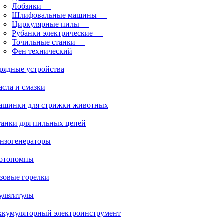
Лобзики
—
Шлифовальные машины
—
Циркулярные пилы
—
Рубанки электрические
—
Точильные станки
—
Фен технический
рядные устройства
сла и смазки
ашинки для стрижки животных
анки для пильных цепей
нзогенераторы
отопомпы
зовые горелки
ультитулы
ккумуляторный электроинструмент