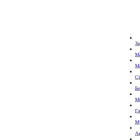
За
Ма
М
Ст
Бе
М
Га
М
А