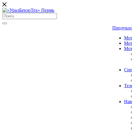
Продукц
Мот
Мот
Мот
Сне
Тел
Нав