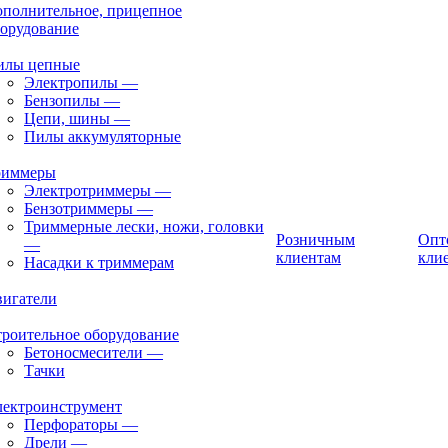
полнительное, прицепное
орудование
илы цепные
Электропилы
—
Бензопилы
—
Цепи, шины
—
Пилы аккумуляторные
риммеры
Электротриммеры
—
Бензотриммеры
—
Триммерные лески, ножи, головки
Розничным
Опт
—
клиентам
кли
Насадки к триммерам
вигатели
роительное оборудование
Бетоносмесители
—
Тачки
лектроинструмент
Перфораторы
—
Дрели
—