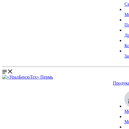
С
М
П
Д
К
За
Продук
М
М