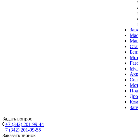
Зар
Мас
Маш
Ста
Бен
Мо
Газ
Мул
Акк
Сва
Мот
Под
Дро
Ком
Зап
Задать вопрос
+7 (342) 201-99-44
+7 (342) 201-99-55
Заказать звонок