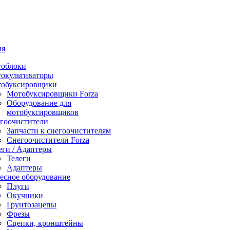
ия
облоки
окультиваторы
обуксировщики
Мотобуксировщики Forza
Оборудование для
мотобуксировщиков
гоочистители
Запчасти к снегоочистителям
Снегоочистители Forza
еги / Адаптеры
Телеги
Адаптеры
есное оборудование
Плуги
Окучники
Грунтозацепы
Фрезы
Сцепки, кронштейны