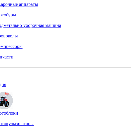
варочные аппараты
отобуры
одметально-уборочная машина
ровоколы
омпрессоры
пчасти
ция
отоблоки
отокультиваторы