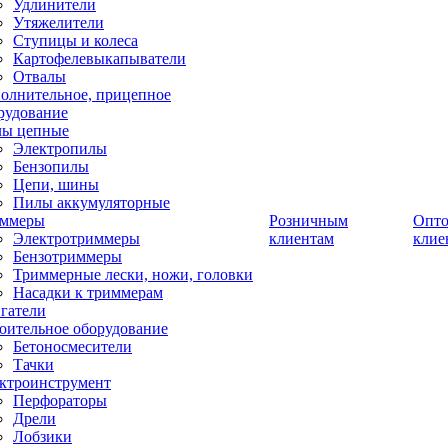
Удлинители
Утяжелители
Ступицы и колеса
Картофелевыкапыватели
Отвалы
олнительное, прицепное
рудование
ы цепные
Электропилы
Бензопилы
Цепи, шины
Пилы аккумуляторные
ммеры
Розничным
Опт
Электротриммеры
клиентам
клие
Бензотриммеры
Триммерные лески, ножи, головки
Насадки к триммерам
гатели
оительное оборудование
Бетоносмесители
Тачки
ктроинструмент
Перфораторы
Дрели
Лобзики