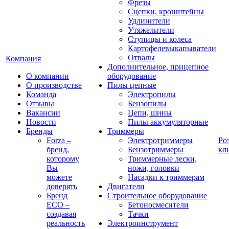
Фрезы
Сцепки, кронштейны
Удлинители
Утяжелители
Ступицы и колеса
Картофелевыкапыватели
Отвалы
Компания
Дополнительное, прицепное
О компании
оборудование
О производстве
Пилы цепные
Команда
Электропилы
Отзывы
Бензопилы
Вакансии
Цепи, шины
Новости
Пилы аккумуляторные
Бренды
Триммеры
Forza –
Электротриммеры
Ро
бренд,
Бензотриммеры
кл
которому
Триммерные лески,
Вы
ножи, головки
можете
Насадки к триммерам
доверять
Двигатели
Бренд
Строительное оборудование
ECO –
Бетоносмесители
создавая
Тачки
реальность
Электроинструмент