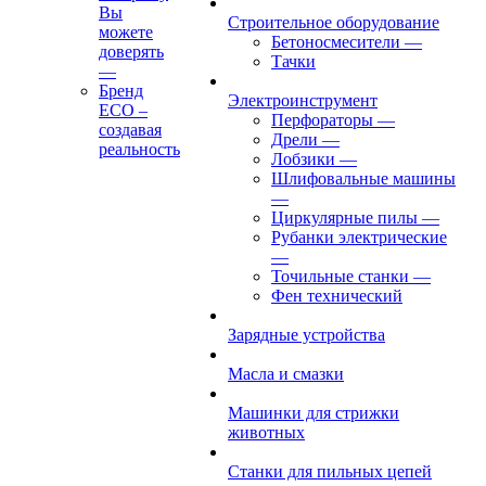
Вы
Строительное оборудование
можете
Бетоносмесители
—
доверять
Тачки
—
Бренд
Электроинструмент
ECO –
Перфораторы
—
создавая
Дрели
—
реальность
Лобзики
—
Шлифовальные машины
—
Циркулярные пилы
—
Рубанки электрические
—
Точильные станки
—
Фен технический
Зарядные устройства
Масла и смазки
Машинки для стрижки
животных
Станки для пильных цепей