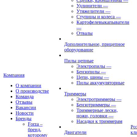
Сцепки, кронштейны
—
Удлинители
—
Утяжелители
—
Ступицы и колеса
—
Картофелевыкапыватели
—
Отвалы
Дополнительное, прицепное
оборудование
Пилы цепные
Электропилы
—
Бензопилы
—
Компания
Цепи, шины
—
Пилы аккумуляторные
О компании
О производстве
Триммеры
Команда
Электротриммеры
—
Отзывы
Бензотриммеры
—
Вакансии
Триммерные лески,
Новости
ножи, головки
—
Бренды
Насадки к триммерам
Forza –
Ро
бренд,
Двигатели
кл
которому