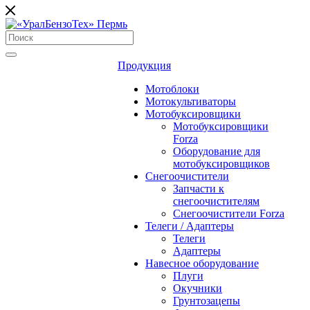
Продукция
Мотоблоки
Мотокультиваторы
Мотобуксировщики
Мотобуксировщики
Forza
Оборудование для
мотобуксировщиков
Снегоочистители
Запчасти к
снегоочистителям
Снегоочистители Forza
Телеги / Адаптеры
Телеги
Адаптеры
Навесное оборудование
Плуги
Окучники
Грунтозацепы