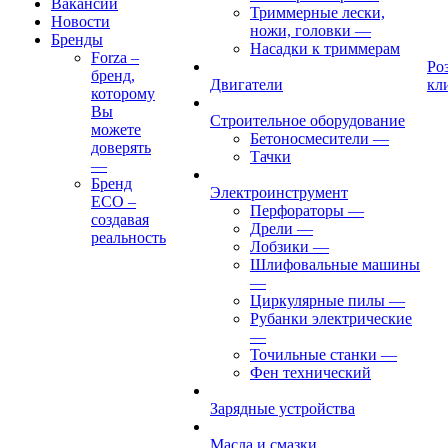
Вакансии
Триммерные лески,
Новости
ножи, головки
—
Бренды
Насадки к триммерам
Forza –
Ро
бренд,
Двигатели
кл
которому
Вы
Строительное оборудование
можете
Бетоносмесители
—
доверять
Тачки
—
Бренд
Электроинструмент
ECO –
Перфораторы
—
создавая
Дрели
—
реальность
Лобзики
—
Шлифовальные машины
—
Циркулярные пилы
—
Рубанки электрические
—
Точильные станки
—
Фен технический
Зарядные устройства
Масла и смазки