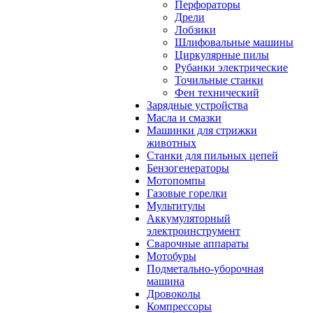
Перфораторы
Дрели
Лобзики
Шлифовальные машины
Циркулярные пилы
Рубанки электрические
Точильные станки
Фен технический
Зарядные устройства
Масла и смазки
Машинки для стрижки
животных
Станки для пильных цепей
Бензогенераторы
Мотопомпы
Газовые горелки
Мультитулы
Аккумуляторный
электроинструмент
Сварочные аппараты
Мотобуры
Подметально-уборочная
машина
Дровоколы
Компрессоры