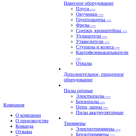
Навесное оборудование
Плуги
—
Окучники
—
Грунтозацепы
—
Фрезы
—
Сцепки, кронштейны
—
Удлинители
—
Утяжелители
—
Ступицы и колеса
—
Картофелевыкапыватели
—
Отвалы
Дополнительное, прицепное
оборудование
Пилы цепные
Электропилы
—
Бензопилы
—
Компания
Цепи, шины
—
Пилы аккумуляторные
О компании
О производстве
Триммеры
Команда
Электротриммеры
—
Отзывы
Бензотриммеры
—