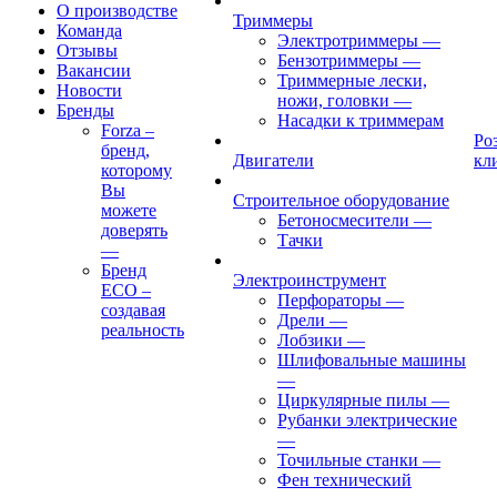
О производстве
Триммеры
Команда
Электротриммеры
—
Отзывы
Бензотриммеры
—
Вакансии
Триммерные лески,
Новости
ножи, головки
—
Бренды
Насадки к триммерам
Forza –
Ро
бренд,
Двигатели
кл
которому
Вы
Строительное оборудование
можете
Бетоносмесители
—
доверять
Тачки
—
Бренд
Электроинструмент
ECO –
Перфораторы
—
создавая
Дрели
—
реальность
Лобзики
—
Шлифовальные машины
—
Циркулярные пилы
—
Рубанки электрические
—
Точильные станки
—
Фен технический