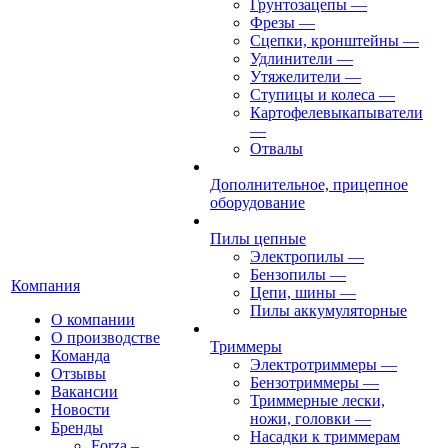
Грунтозацепы
—
Фрезы
—
Сцепки, кронштейны
—
Удлинители
—
Утяжелители
—
Ступицы и колеса
—
Картофелевыкапыватели
—
Отвалы
Дополнительное, прицепное
оборудование
Пилы цепные
Электропилы
—
Бензопилы
—
Компания
Цепи, шины
—
Пилы аккумуляторные
О компании
О производстве
Триммеры
Команда
Электротриммеры
—
Отзывы
Бензотриммеры
—
Вакансии
Триммерные лески,
Новости
ножи, головки
—
Бренды
Насадки к триммерам
Forza –