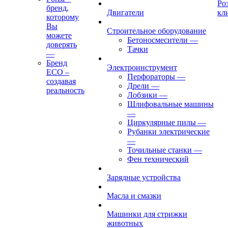
Ро
бренд,
Двигатели
кл
которому
Вы
Строительное оборудование
можете
Бетоносмесители
—
доверять
Тачки
—
Бренд
Электроинструмент
ECO –
Перфораторы
—
создавая
Дрели
—
реальность
Лобзики
—
Шлифовальные машины
—
Циркулярные пилы
—
Рубанки электрические
—
Точильные станки
—
Фен технический
Зарядные устройства
Масла и смазки
Машинки для стрижки
животных