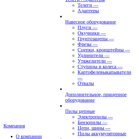
Телеги
—
Адаптеры
Навесное оборудование
Плуги
—
Окучники
—
Грунтозацепы
—
Фрезы
—
Сцепки, кронштейны
—
Удлинители
—
Утяжелители
—
Ступицы и колеса
—
Картофелевыкапыватели
—
Отвалы
Дополнительное, прицепное
оборудование
Пилы цепные
Электропилы
—
Бензопилы
—
Компания
Цепи, шины
—
Пилы аккумуляторные
О компании