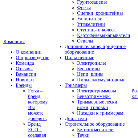
Грунтозацепы
Фрезы
Сцепки, кронштейны
Удлинители
Утяжелители
Ступицы и колеса
Картофелевыкапыватели
Отвалы
Компания
Дополнительное, прицепное
О компании
оборудование
О производстве
Пилы цепные
Команда
Электропилы
Отзывы
Бензопилы
Вакансии
Цепи, шины
Новости
Пилы аккумуляторные
Бренды
Триммеры
Forza –
Электротриммеры
Ро
бренд,
Бензотриммеры
кл
которому
Триммерные лески,
Вы
ножи, головки
можете
Насадки к триммерам
доверять
Двигатели
Бренд
Строительное оборудование
ECO –
Бетоносмесители
создавая
Тачки