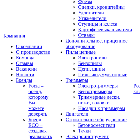
Фрезы
Сцепки, кронштейны
Удлинители
Утяжелители
Ступицы и колеса
Картофелевыкапыватели
Отвалы
Компания
Дополнительное, прицепное
О компании
оборудование
О производстве
Пилы цепные
Команда
Электропилы
Отзывы
Бензопилы
Вакансии
Цепи, шины
Новости
Пилы аккумуляторные
Бренды
Триммеры
Forza –
Электротриммеры
Ро
бренд,
Бензотриммеры
кл
которому
Триммерные лески,
Вы
ножи, головки
можете
Насадки к триммерам
доверять
Двигатели
Бренд
Строительное оборудование
ECO –
Бетоносмесители
создавая
Тачки
реальность
Электроинструмент