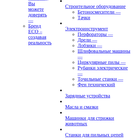
Вы
Строительное оборудование
можете
Бетоносмесители
—
доверять
Тачки
—
Бренд
Электроинструмент
ECO –
Перфораторы
—
создавая
Дрели
—
реальность
Лобзики
—
Шлифовальные машины
—
Циркулярные пилы
—
Рубанки электрические
—
Точильные станки
—
Фен технический
Зарядные устройства
Масла и смазки
Машинки для стрижки
животных
Станки для пильных цепей