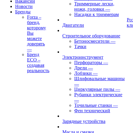
Вакансии
Триммерные лески,
Новости
ножи, головки
—
Бренды
Насадки к триммерам
Forza –
Ро
бренд,
Двигатели
кл
которому
Вы
Строительное оборудование
можете
Бетоносмесители
—
доверять
Тачки
—
Бренд
Электроинструмент
ECO –
Перфораторы
—
создавая
Дрели
—
реальность
Лобзики
—
Шлифовальные машины
—
Циркулярные пилы
—
Рубанки электрические
—
Точильные станки
—
Фен технический
Зарядные устройства
Масла и смазки