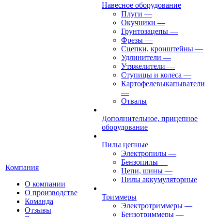
Навесное оборудование
Плуги
—
Окучники
—
Грунтозацепы
—
Фрезы
—
Сцепки, кронштейны
—
Удлинители
—
Утяжелители
—
Ступицы и колеса
—
Картофелевыкапыватели
—
Отвалы
Дополнительное, прицепное
оборудование
Пилы цепные
Электропилы
—
Бензопилы
—
Компания
Цепи, шины
—
Пилы аккумуляторные
О компании
О производстве
Триммеры
Команда
Электротриммеры
—
Отзывы
Бензотриммеры
—