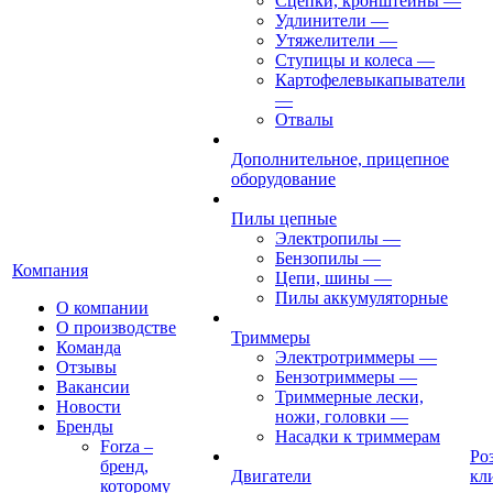
Сцепки, кронштейны
—
Удлинители
—
Утяжелители
—
Ступицы и колеса
—
Картофелевыкапыватели
—
Отвалы
Дополнительное, прицепное
оборудование
Пилы цепные
Электропилы
—
Бензопилы
—
Компания
Цепи, шины
—
Пилы аккумуляторные
О компании
О производстве
Триммеры
Команда
Электротриммеры
—
Отзывы
Бензотриммеры
—
Вакансии
Триммерные лески,
Новости
ножи, головки
—
Бренды
Насадки к триммерам
Forza –
Ро
бренд,
Двигатели
кл
которому