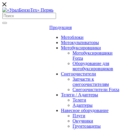
Продукция
Мотоблоки
Мотокультиваторы
Мотобуксировщики
Мотобуксировщики
Forza
Оборудование для
мотобуксировщиков
Снегоочистители
Запчасти к
снегоочистителям
Снегоочистители Forza
Телеги / Адаптеры
Телеги
Адаптеры
Навесное оборудование
Плуги
Окучники
Грунтозацепы