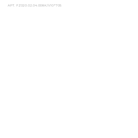
АРТ.
FZ020.02.04.008К/V10*705