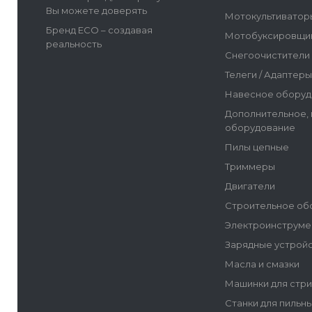
Вы можете доверять
Мотокультиватор
Бренд ECO – создавая
Мотобуксировщи
реальность
Снегоочистители
Телеги / Адаптер
Навесное оборуд
Дополнительное,
оборудование
Пилы цепные
Триммеры
Двигатели
Строительное об
Электроинструме
Зарядные устрой
Масла и смазки
Машинки для стр
Станки для пильн