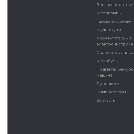
Бензогенератор
Мотопомпы
Газовые горелки
Мультитулы
Аккумуляторный
электроинструме
Сварочные аппар
Мотобуры
Подметально-убо
машина
Дровоколы
Компрессоры
Запчасти