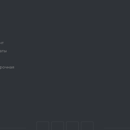
ы
нт
аты
рочная