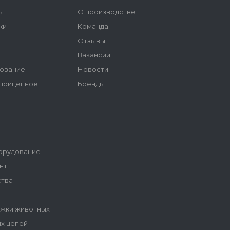
ы
О производстве
ки
Команда
Отзывы
ы
Вакансии
ование
Новости
 прицепное
Бренды
орудование
нт
ства
ижки животных
ых цепей