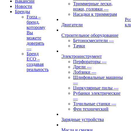
Вакансии
Триммерные лески,
Новости
ножи, головки
—
Бренды
Насадки к триммерам
Forza –
Ро
бренд,
Двигатели
кл
которому
Вы
Строительное оборудование
можете
Бетоносмесители
—
доверять
Тачки
—
Бренд
Электроинструмент
ECO –
Перфораторы
—
создавая
Дрели
—
реальность
Лобзики
—
Шлифовальные машины
—
Циркулярные пилы
—
Рубанки электрические
—
Точильные станки
—
Фен технический
Зарядные устройства
Масла и смазки