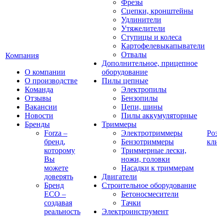
Фрезы
Сцепки, кронштейны
Удлинители
Утяжелители
Ступицы и колеса
Картофелевыкапыватели
Отвалы
Компания
Дополнительное, прицепное
О компании
оборудование
О производстве
Пилы цепные
Команда
Электропилы
Отзывы
Бензопилы
Вакансии
Цепи, шины
Новости
Пилы аккумуляторные
Бренды
Триммеры
Forza –
Электротриммеры
Ро
бренд,
Бензотриммеры
кл
которому
Триммерные лески,
Вы
ножи, головки
можете
Насадки к триммерам
доверять
Двигатели
Бренд
Строительное оборудование
ECO –
Бетоносмесители
создавая
Тачки
реальность
Электроинструмент