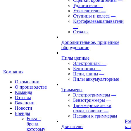
Сцепки, кронштейны
—
Удлинители
—
Утяжелители
—
Ступицы и колеса
—
Картофелевыкапыватели
—
Отвалы
Дополнительное, прицепное
оборудование
Пилы цепные
Электропилы
—
Бензопилы
—
Компания
Цепи, шины
—
Пилы аккумуляторные
О компании
О производстве
Триммеры
Команда
Электротриммеры
—
Отзывы
Бензотриммеры
—
Вакансии
Триммерные лески,
Новости
ножи, головки
—
Бренды
Насадки к триммерам
Forza –
Ро
бренд,
Двигатели
кл
которому