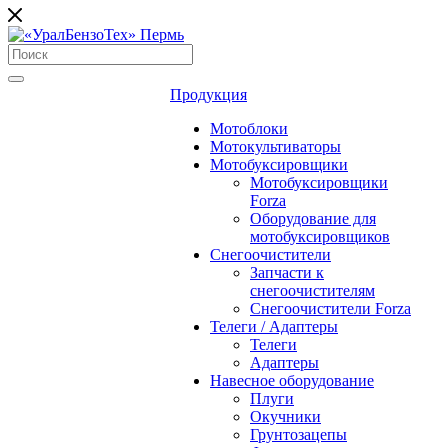
Продукция
Мотоблоки
Мотокультиваторы
Мотобуксировщики
Мотобуксировщики
Forza
Оборудование для
мотобуксировщиков
Снегоочистители
Запчасти к
снегоочистителям
Снегоочистители Forza
Телеги / Адаптеры
Телеги
Адаптеры
Навесное оборудование
Плуги
Окучники
Грунтозацепы