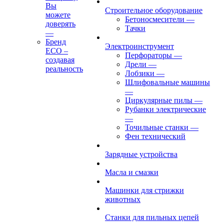
Вы
Строительное оборудование
можете
Бетоносмесители
—
доверять
Тачки
—
Бренд
Электроинструмент
ECO –
Перфораторы
—
создавая
Дрели
—
реальность
Лобзики
—
Шлифовальные машины
—
Циркулярные пилы
—
Рубанки электрические
—
Точильные станки
—
Фен технический
Зарядные устройства
Масла и смазки
Машинки для стрижки
животных
Станки для пильных цепей