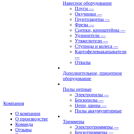
Навесное оборудование
Плуги
—
Окучники
—
Грунтозацепы
—
Фрезы
—
Сцепки, кронштейны
—
Удлинители
—
Утяжелители
—
Ступицы и колеса
—
Картофелевыкапыватели
—
Отвалы
Дополнительное, прицепное
оборудование
Пилы цепные
Электропилы
—
Бензопилы
—
Компания
Цепи, шины
—
Пилы аккумуляторные
О компании
О производстве
Триммеры
Команда
Электротриммеры
—
Отзывы
Бензотриммеры
—