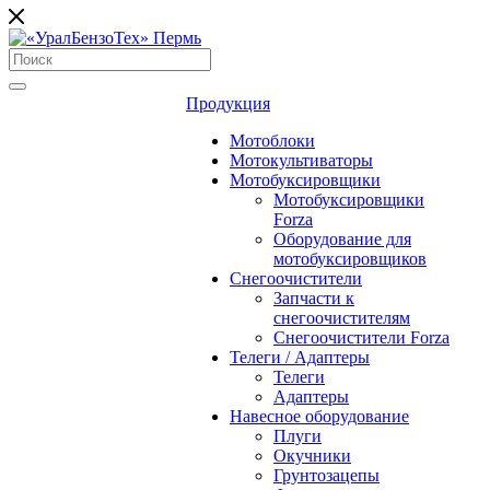
Продукция
Мотоблоки
Мотокультиваторы
Мотобуксировщики
Мотобуксировщики
Forza
Оборудование для
мотобуксировщиков
Снегоочистители
Запчасти к
снегоочистителям
Снегоочистители Forza
Телеги / Адаптеры
Телеги
Адаптеры
Навесное оборудование
Плуги
Окучники
Грунтозацепы