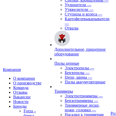
Сцепки, кронштейны
—
Удлинители
—
Утяжелители
—
Ступицы и колеса
—
Картофелевыкапыватели
—
Отвалы
Дополнительное, прицепное
оборудование
Пилы цепные
Электропилы
—
Компания
Бензопилы
—
Цепи, шины
—
О компании
Пилы аккумуляторные
О производстве
Команда
Триммеры
Отзывы
Электротриммеры
—
Вакансии
Бензотриммеры
—
Новости
Триммерные лески,
Бренды
ножи, головки
—
Forza –
Ро
Насадки к триммерам
бренд,