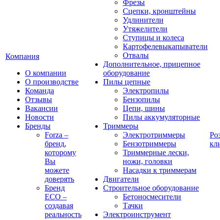
Фрезы
Сцепки, кронштейны
Удлинители
Утяжелители
Ступицы и колеса
Картофелевыкапыватели
Отвалы
Компания
Дополнительное, прицепное
О компании
оборудование
О производстве
Пилы цепные
Команда
Электропилы
Отзывы
Бензопилы
Вакансии
Цепи, шины
Новости
Пилы аккумуляторные
Бренды
Триммеры
Forza –
Электротриммеры
Ро
бренд,
Бензотриммеры
кл
которому
Триммерные лески,
Вы
ножи, головки
можете
Насадки к триммерам
доверять
Двигатели
Бренд
Строительное оборудование
ECO –
Бетоносмесители
создавая
Тачки
реальность
Электроинструмент