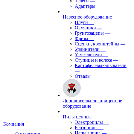
Телеги
—
Адаптеры
Навесное оборудование
Плуги
—
Окучники
—
Грунтозацепы
—
Фрезы
—
Сцепки, кронштейны
—
Удлинители
—
Утяжелители
—
Ступицы и колеса
—
Картофелевыкапыватели
—
Отвалы
Дополнительное, прицепное
оборудование
Пилы цепные
Электропилы
—
Компания
Бензопилы
—
Цепи, шины
—