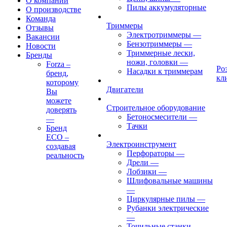
О компании
Пилы аккумуляторные
О производстве
Команда
Триммеры
Отзывы
Электротриммеры
—
Вакансии
Бензотриммеры
—
Новости
Триммерные лески,
Бренды
ножи, головки
—
Forza –
Ро
Насадки к триммерам
бренд,
кл
которому
Двигатели
Вы
можете
Строительное оборудование
доверять
Бетоносмесители
—
—
Тачки
Бренд
ECO –
Электроинструмент
создавая
Перфораторы
—
реальность
Дрели
—
Лобзики
—
Шлифовальные машины
—
Циркулярные пилы
—
Рубанки электрические
—
Точильные станки
—