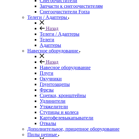
Снегоочистители
Запчасти к снегоочистителям
Снегоочистители Forza
Телеги / Адаптеры
Назад
Телеги / Адаптеры
Телеги
Адаптеры
Навесное оборудование
Назад
Навесное оборудование
Плуги
Окучники
Грунтозацепы
Фрезы
Сцепки, кронштейны
Удлинители
Утяжелители
Ступицы и колеса
Картофелевыкапыватели
Отвалы
Дополнительное, прицепное оборудование
Пилы цепные