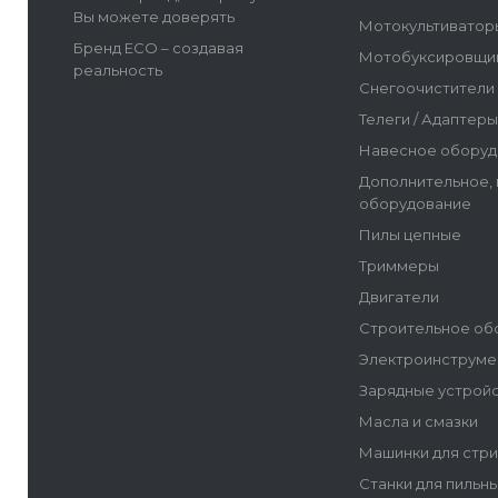
Вы можете доверять
Мотокультиватор
Бренд ECO – создавая
Мотобуксировщи
реальность
Снегоочистители
Телеги / Адаптер
Навесное оборуд
Дополнительное,
оборудование
Пилы цепные
Триммеры
Двигатели
Строительное об
Электроинструме
Зарядные устрой
Масла и смазки
Машинки для стр
Станки для пильн