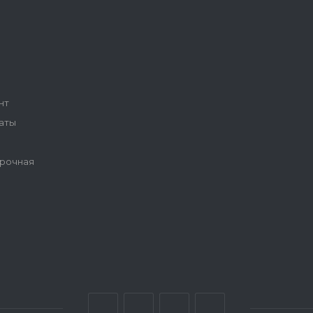
ы
нт
аты
рочная