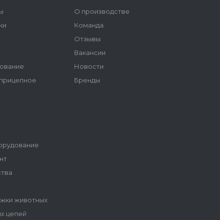
ы
О производстве
ки
Команда
Отзывы
ы
Вакансии
ование
Новости
 прицепное
Бренды
орудование
нт
ства
ижки животных
ых цепей