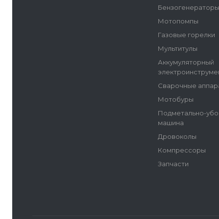
Бензогенератор
Мотопомпы
Газовые горелки
Мультитулы
Аккумуляторный
электроинструме
Сварочные аппар
Мотобуры
Подметально-убо
машина
Дровоколы
Компрессоры
Запчасти