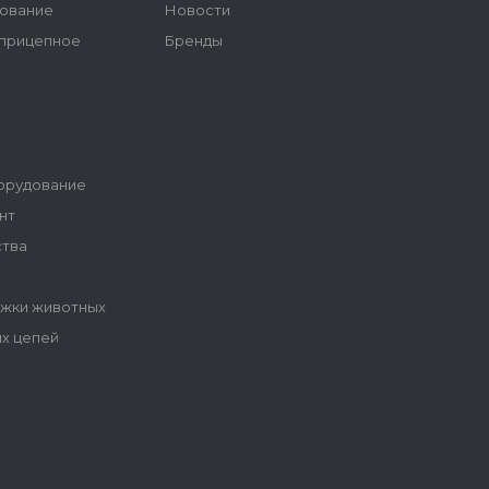
ование
Новости
 прицепное
Бренды
орудование
нт
ства
ижки животных
ых цепей
ы