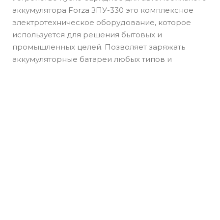
аккумулятора Forza ЗПУ-330 это комплексное
электротехническое оборудование, которое
используется для решения бытовых и
промышленных целей. Позволяет заряжать
аккумуляторные батареи любых типов и
производителей.Кроме того, устройство пуско-
зарядное может использоваться для ручного
пуска стартера двигателя автомобиля, что не
редкость в холодное время года. Работает от
электрической сети стандартного напряжения
без подключения дополнительных переходников.