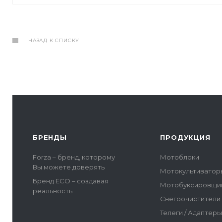
НАЗАД К СПИСКУ
БРЕНДЫ
ПРОДУКЦИЯ
Forza – бренд, которому
Мотоблоки
Вы можете доверять
Мотокультиватор
Бренд ECO – создавая
Мотобуксировщи
реальность
Снегоочистители
Телеги / Адаптер