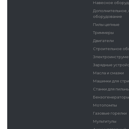
Навесное оборуд
Дополнительное,
оборудование
Пилы цепные
Триммеры
Двигатели
Строительное об
Электроинструме
Зарядные устрой
Масла и смазки
Машинки для стр
Станки для пильн
Бензогенератор
Мотопомпы
Газовые горелки
Мультитулы