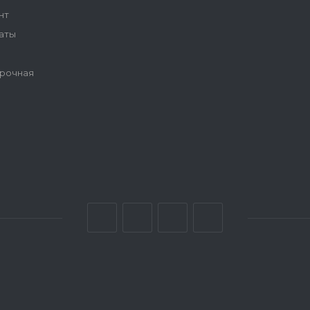
нт
аты
рочная