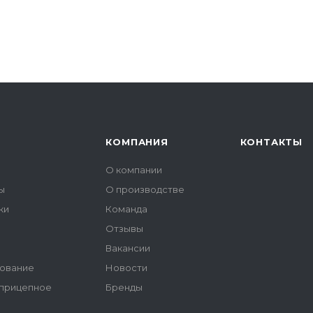
КОМПАНИЯ
КОНТАКТЫ
О компании
ы
О производстве
ки
Команда
Отзывы
ы
Вакансии
ование
Новости
 прицепное
Бренды