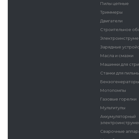
Пилы цепные
Триммеры
Двигатели
Строительное об
Электроинструме
Зарядные устрой
Масла и смазки
Машинки для стр
Станки для пильн
Бензогенератор
Мотопомпы
Газовые горелки
Мультитулы
Аккумуляторный
электроинструме
Сварочные аппар