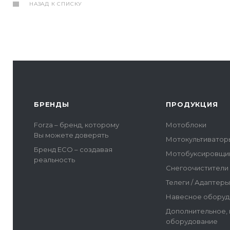
НАЗАД К СПИСКУ
БРЕНДЫ
ПРОДУКЦИЯ
Forza – бренд, которому
Мотоблоки
Вы можете доверять
Мотокультиватор
Бренд ECO – создавая
Мотобуксировщи
реальность
Снегоочистители
Телеги / Адаптер
Навесное оборуд
Дополнительное,
оборудование