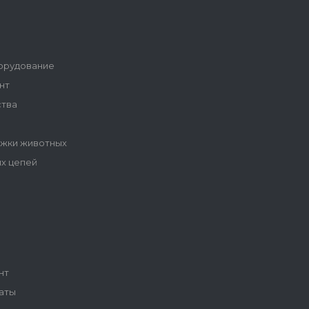
орудование
нт
ства
ижки животных
ых цепей
ы
нт
аты