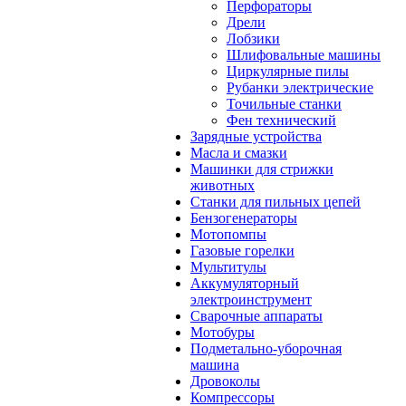
Перфораторы
Дрели
Лобзики
Шлифовальные машины
Циркулярные пилы
Рубанки электрические
Точильные станки
Фен технический
Зарядные устройства
Масла и смазки
Машинки для стрижки
животных
Станки для пильных цепей
Бензогенераторы
Мотопомпы
Газовые горелки
Мультитулы
Аккумуляторный
электроинструмент
Сварочные аппараты
Мотобуры
Подметально-уборочная
машина
Дровоколы
Компрессоры