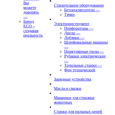
Вы
Строительное оборудование
можете
Бетоносмесители
—
доверять
Тачки
—
Бренд
Электроинструмент
ECO –
Перфораторы
—
создавая
Дрели
—
реальность
Лобзики
—
Шлифовальные машины
—
Циркулярные пилы
—
Рубанки электрические
—
Точильные станки
—
Фен технический
Зарядные устройства
Масла и смазки
Машинки для стрижки
животных
Станки для пильных цепей