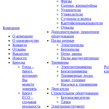
Фрезы
Сцепки, кронштейны
Удлинители
Утяжелители
Ступицы и колеса
Картофелевыкапыватели
Отвалы
Компания
Дополнительное, прицепное
О компании
оборудование
О производстве
Пилы цепные
Команда
Электропилы
Отзывы
Бензопилы
Вакансии
Цепи, шины
Новости
Пилы аккумуляторные
Бренды
Триммеры
Forza –
Электротриммеры
Ро
бренд,
Бензотриммеры
кл
которому
Триммерные лески,
Вы
ножи, головки
можете
Насадки к триммерам
доверять
Двигатели
Бренд
Строительное оборудование
ECO –
Бетоносмесители
создавая
Тачки
реальность
Электроинструмент