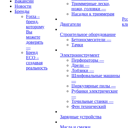
Вакансии
Триммерные лески,
Новости
ножи, головки
—
Бренды
Насадки к триммерам
Forza –
Ро
бренд,
Двигатели
кл
которому
Вы
Строительное оборудование
можете
Бетоносмесители
—
доверять
Тачки
—
Бренд
Электроинструмент
ECO –
Перфораторы
—
создавая
Дрели
—
реальность
Лобзики
—
Шлифовальные машины
—
Циркулярные пилы
—
Рубанки электрические
—
Точильные станки
—
Фен технический
Зарядные устройства
Масла и смазки