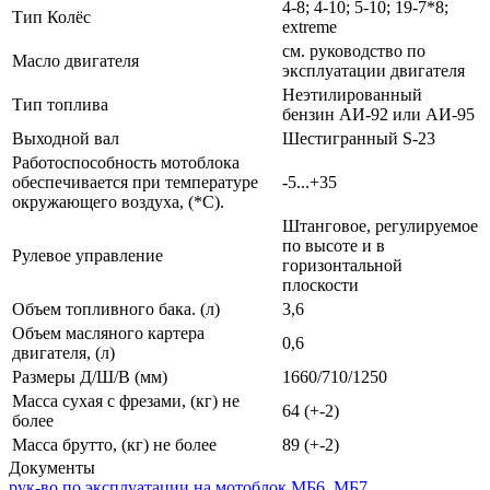
4-8; 4-10; 5-10; 19-7*8;
Тип Колёс
extreme
см. руководство по
Масло двигателя
эксплуатации двигателя
Неэтилированный
Тип топлива
бензин АИ-92 или АИ-95
Выходной вал
Шестигранный S-23
Работоспособность мотоблока
обеспечивается при температуре
-5...+35
окружающего воздуха, (*C).
Штанговое, регулируемое
по высоте и в
Рулевое управление
горизонтальной
плоскости
Объем топливного бака. (л)
3,6
Объем масляного картера
0,6
двигателя, (л)
Размеры Д/Ш/В (мм)
1660/710/1250
Масса сухая с фрезами, (кг) не
64 (+-2)
более
Масса брутто, (кг) не более
89 (+-2)
Документы
рук-во по эксплуатации на мотоблок МБ6, МБ7