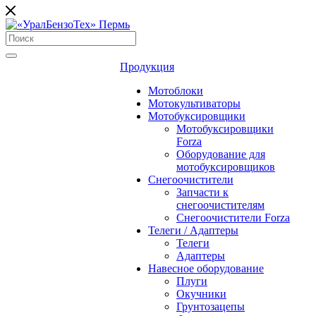
Продукция
Мотоблоки
Мотокультиваторы
Мотобуксировщики
Мотобуксировщики
Forza
Оборудование для
мотобуксировщиков
Снегоочистители
Запчасти к
снегоочистителям
Снегоочистители Forza
Телеги / Адаптеры
Телеги
Адаптеры
Навесное оборудование
Плуги
Окучники
Грунтозацепы