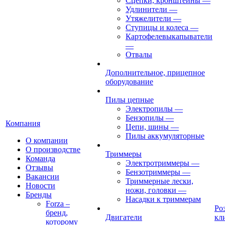
Сцепки, кронштейны
—
Удлинители
—
Утяжелители
—
Ступицы и колеса
—
Картофелевыкапыватели
—
Отвалы
Дополнительное, прицепное
оборудование
Пилы цепные
Электропилы
—
Бензопилы
—
Компания
Цепи, шины
—
Пилы аккумуляторные
О компании
О производстве
Триммеры
Команда
Электротриммеры
—
Отзывы
Бензотриммеры
—
Вакансии
Триммерные лески,
Новости
ножи, головки
—
Бренды
Насадки к триммерам
Forza –
Ро
бренд,
Двигатели
кл
которому