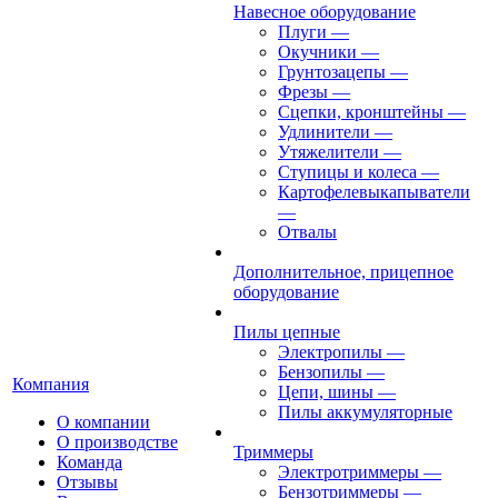
Навесное оборудование
Плуги
—
Окучники
—
Грунтозацепы
—
Фрезы
—
Сцепки, кронштейны
—
Удлинители
—
Утяжелители
—
Ступицы и колеса
—
Картофелевыкапыватели
—
Отвалы
Дополнительное, прицепное
оборудование
Пилы цепные
Электропилы
—
Бензопилы
—
Компания
Цепи, шины
—
Пилы аккумуляторные
О компании
О производстве
Триммеры
Команда
Электротриммеры
—
Отзывы
Бензотриммеры
—