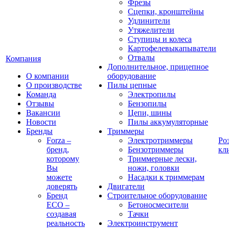
Фрезы
Сцепки, кронштейны
Удлинители
Утяжелители
Ступицы и колеса
Картофелевыкапыватели
Отвалы
Компания
Дополнительное, прицепное
О компании
оборудование
О производстве
Пилы цепные
Команда
Электропилы
Отзывы
Бензопилы
Вакансии
Цепи, шины
Новости
Пилы аккумуляторные
Бренды
Триммеры
Forza –
Электротриммеры
Ро
бренд,
Бензотриммеры
кл
которому
Триммерные лески,
Вы
ножи, головки
можете
Насадки к триммерам
доверять
Двигатели
Бренд
Строительное оборудование
ECO –
Бетоносмесители
создавая
Тачки
реальность
Электроинструмент