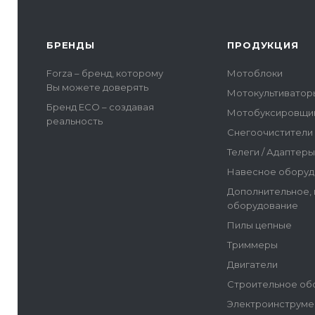
БРЕНДЫ
ПРОДУКЦИЯ
Forza – бренд, которому
Мотоблоки
Вы можете доверять
Мотокультиватор
Бренд ECO – создавая
Мотобуксировщи
реальность
Снегоочистители
Телеги / Адаптер
Навесное оборуд
Дополнительное,
оборудование
Пилы цепные
Триммеры
Двигатели
Строительное об
Электроинструме