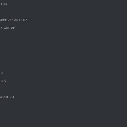
ства
ижки животных
ых цепей
ы
нт
аты
рочная