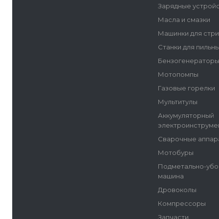
Зарядные устрой
Масла и смазки
Машинки для стр
Станки для пильн
Бензогенератор
Мотопомпы
Газовые горелки
Мультитулы
Аккумуляторный
электроинструме
Сварочные аппар
Мотобуры
Подметально-убо
машина
Дровоколы
Компрессоры
Запчасти