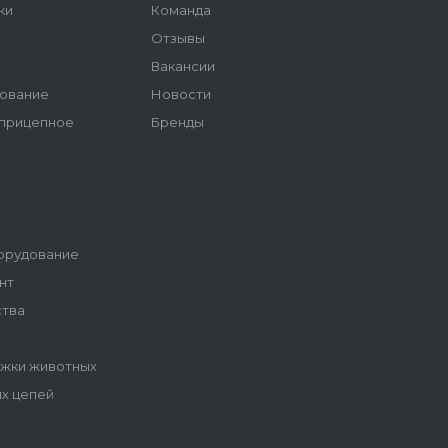
ки
Команда
Отзывы
ы
Вакансии
ование
Новости
 прицепное
Бренды
орудование
нт
ства
ижки животных
ых цепей
ы