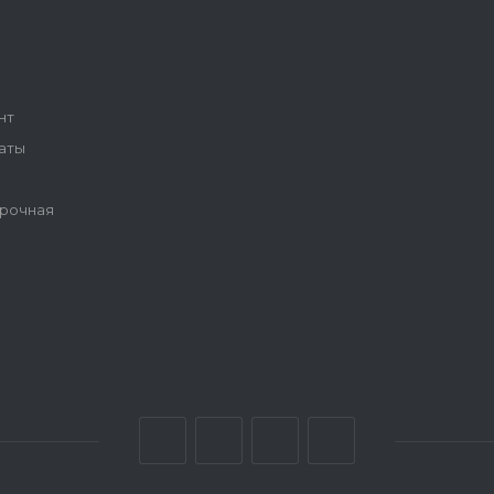
нт
аты
рочная