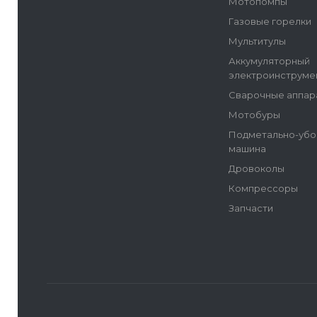
Мотопомпы
Газовые горелки
Мультитулы
Аккумуляторный
электроинструме
Сварочные аппар
Мотобуры
Подметально-убо
машина
Дровоколы
Компрессоры
Запчасти