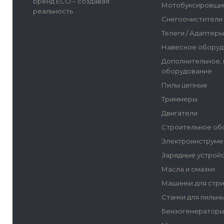
Бренд ECO – создавая
Мотобуксировщи
реальность
Снегоочистители
Телеги / Адаптер
Навесное оборуд
Дополнительное,
оборудование
Пилы цепные
Триммеры
Двигатели
Строительное об
Электроинструме
Зарядные устрой
Масла и смазки
Машинки для стр
Станки для пильн
Бензогенератор