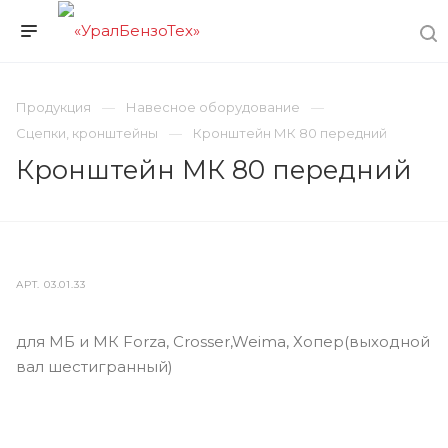
Продукция
Навесное оборудование
Сцепки, кронштейны
Кронштейн МК 80 передний
Кронштейн МК 80 передний
АРТ.
03.01.33
для МБ и МК Forza, Crosser,Weima, Хопер(выходной
вал шестигранный)