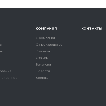
КОМПАНИЯ
КОНТАКТЫ
О компании
ы
О производстве
ки
Команда
Отзывы
ы
Вакансии
ование
Новости
 прицепное
Бренды