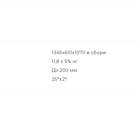
1345х610х1070 в сборе
11,8 ± 5% кг
До 200 мм
25°±2°