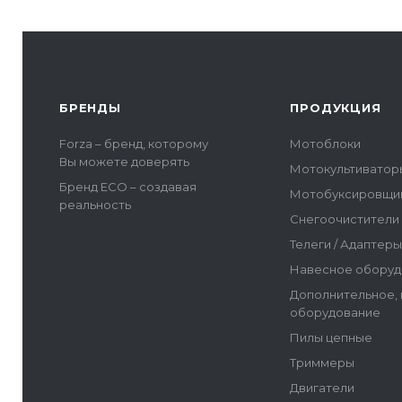
БРЕНДЫ
ПРОДУКЦИЯ
Forza – бренд, которому
Мотоблоки
Вы можете доверять
Мотокультиватор
Бренд ECO – создавая
Мотобуксировщи
реальность
Снегоочистители
Телеги / Адаптер
Навесное оборуд
Дополнительное,
оборудование
Пилы цепные
Триммеры
Двигатели