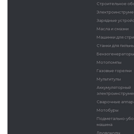
Строительное об
Электроинструме
Зарядные устрой
Масла и смазки
Машинки для стр
Станки для пильн
Бензогенератор
Мотопомпы
Газовые горелки
Мультитулы
Аккумуляторный
электроинструме
Сварочные аппар
Мотобуры
Подметально-убо
машина
Дровоколы