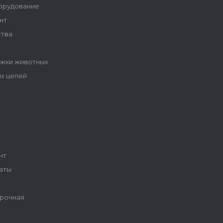
орудование
нт
ства
ижки животных
ых цепей
ы
нт
аты
рочная