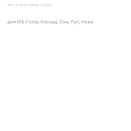
АРТ.
01.03.31 (КМБК 12.500)
для МБ Forza, Каскад, Ока, Луч, Нева