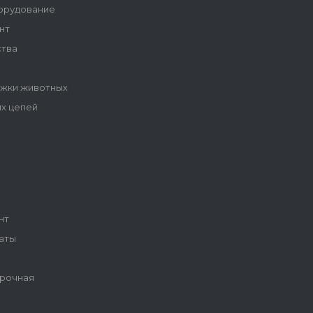
орудование
нт
ства
ижки животных
ых цепей
ы
нт
аты
рочная