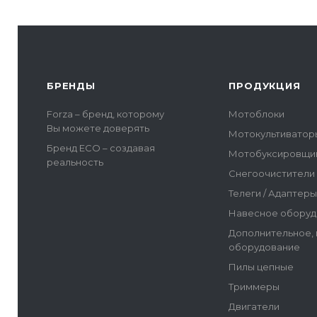
БРЕНДЫ
ПРОДУКЦИЯ
Forza – бренд, которому
Мотоблоки
Вы можете доверять
Мотокультиватор
Бренд ECO – создавая
Мотобуксировщи
реальность
Снегоочистители
Телеги / Адаптер
Навесное оборуд
Дополнительное,
оборудование
Пилы цепные
Триммеры
Двигатели