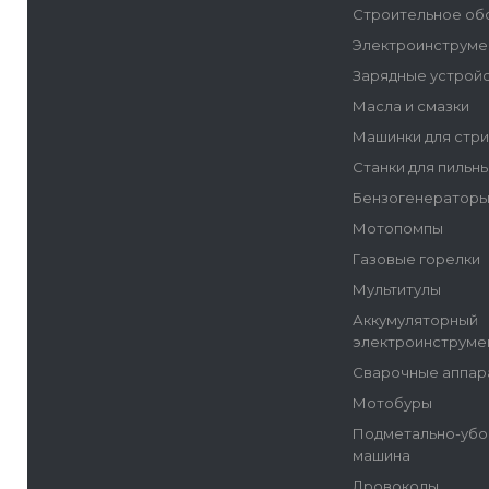
Строительное об
Электроинструме
Зарядные устрой
Масла и смазки
Машинки для стр
Станки для пильн
Бензогенератор
Мотопомпы
Газовые горелки
Мультитулы
Аккумуляторный
электроинструме
Сварочные аппар
Мотобуры
Подметально-убо
машина
Дровоколы