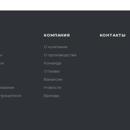
КОМПАНИЯ
КОНТАКТЫ
О компании
ы
О производстве
ки
Команда
Отзывы
ы
Вакансии
ование
Новости
 прицепное
Бренды