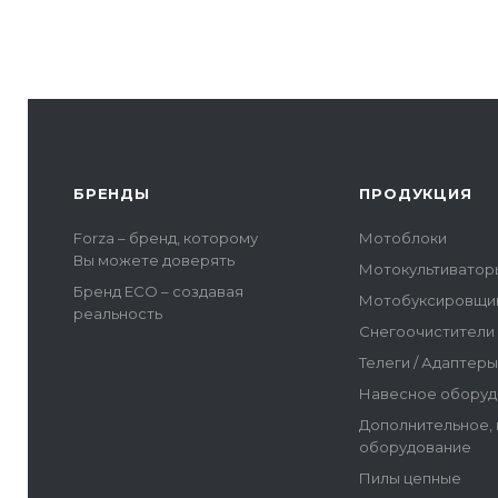
БРЕНДЫ
ПРОДУКЦИЯ
Forza – бренд, которому
Мотоблоки
Вы можете доверять
Мотокультиватор
Бренд ECO – создавая
Мотобуксировщи
реальность
Снегоочистители
Телеги / Адаптер
Навесное оборуд
Дополнительное,
оборудование
Пилы цепные