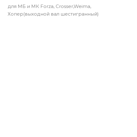
для МБ и МК Forza, Crosser,Weima,
Хопер(выходной вал шестигранный)