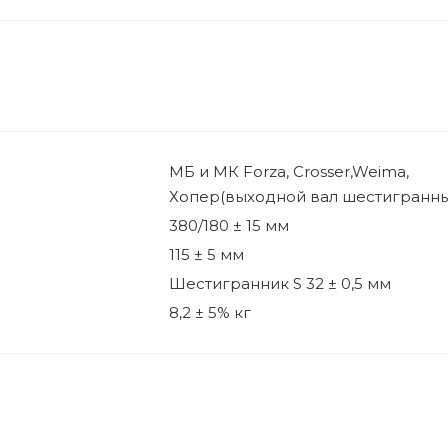
МБ и МК Forza, Crosser,Weima,
Хопер(выходной вал шестигранн
380/180 ± 15 мм
115 ± 5 мм
Шестигранник S 32 ± 0,5 мм
8,2 ± 5% кг