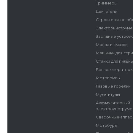
Триммеры
Двигатели
Строительное об
Электроинструме
Зарядные устрой
Масла и смазки
Машинки для стр
Станки для пильн
Бензогенератор
Мотопомпы
Газовые горелки
Мультитулы
Аккумуляторный
электроинструме
Сварочные аппар
Мотобуры