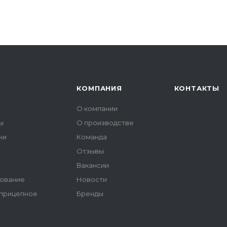
КОМПАНИЯ
КОНТАКТЫ
О компании
ы
О производстве
ки
Команда
Отзывы
ы
Вакансии
ование
Новости
 прицепное
Бренды