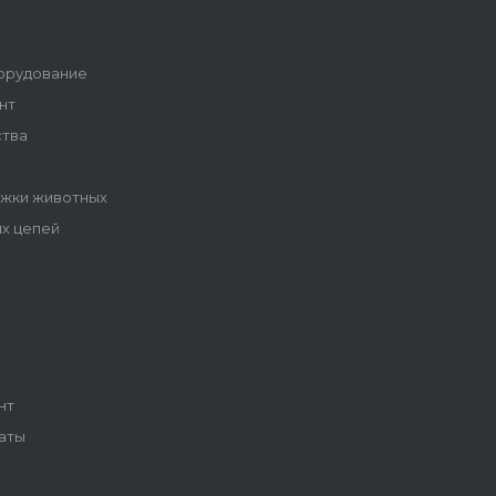
орудование
нт
ства
ижки животных
ых цепей
ы
нт
аты