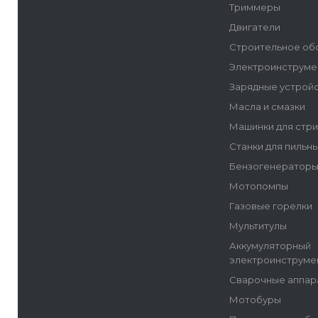
Триммеры
Двигатели
Строительное об
Электроинструме
Зарядные устрой
Масла и смазки
Машинки для стр
Станки для пильн
Бензогенератор
Мотопомпы
Газовые горелки
Мультитулы
Аккумуляторный
электроинструме
Сварочные аппар
Мотобуры