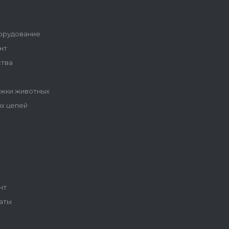
орудование
нт
ства
ижки животных
ых цепей
ы
нт
аты