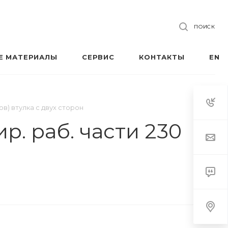
ПОИСК
Е МАТЕРИАЛЫ
СЕРВИС
КОНТАКТЫ
EN
ов) втулка с двух сторон
р. раб. части 230