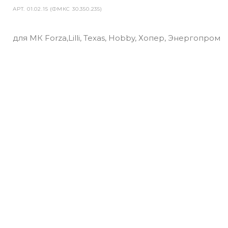
АРТ.
01.02.15 (ФМКС 30.350.235)
для МК Forza,Lilli, Texas, Hobby, Хопер, Энергопром