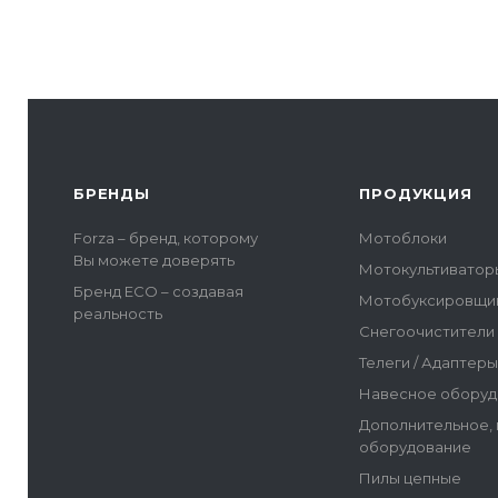
БРЕНДЫ
ПРОДУКЦИЯ
Forza – бренд, которому
Мотоблоки
Вы можете доверять
Мотокультиватор
Бренд ECO – создавая
Мотобуксировщи
реальность
Снегоочистители
Телеги / Адаптер
Навесное оборуд
Дополнительное,
оборудование
Пилы цепные