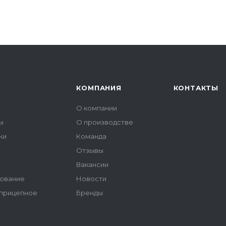
КОМПАНИЯ
КОНТАКТЫ
О компании
ы
О производстве
ки
Команда
Отзывы
ы
Вакансии
ование
Новости
 прицепное
Бренды